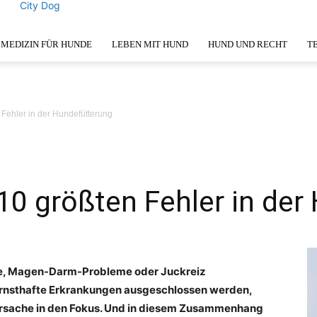
City Dog
MEDIZIN FÜR HUNDE
LEBEN MIT HUND
HUND UND RECHT
T
 Fehler in der Hundefütterung
10 größten Fehler in der
e, Magen-Darm-Probleme oder Juckreiz
n ernsthafte Erkrankungen ausgeschlossen werden,
 Ursache in den Fokus. Und in diesem Zusammenhang