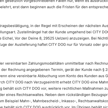
den gesetzlich vorgeschriebenen Fällen nur, wenn es ausdrück
elehrt, erst dann beginnen auch die Fristen für den entsprech
tragsbestätigung, in der Regel mit Erscheinen der nächsten Au
llungsart. Zustellmängel hat der Kunde umgehend bei CITY DO
 Eichel, Vor der Deine 8, 29525 Uelzen) anzuzeigen. Bei Nicht
ge der Auslieferung haftet CITY DOG nur für Vorsatz oder grob
er vereinbarten Zahlungsmodalitäten unmittelbar nach Rechnung
in der Rechnung angegebenen Termin, gerät der Kunde nach § 
 wenn eine vereinbarte Abbuchung vom Konto des Kunden aus G
urch CITY DOG nach Verzugseintritt erhebt CITY DOG eine Mahn
 behält sich CITY DOG vor, weitere rechtlichen Maßnahmen zu 
der eines Rechtsanwaltes. Neben dem rückständigen Bezugsprei
m Beispiel Mahn-, Mahnbescheid-, Inkasso-, Rechtsanwaltskost
 behält sich CITY DOG ausdrücklich vor. Im Übrigen behält s