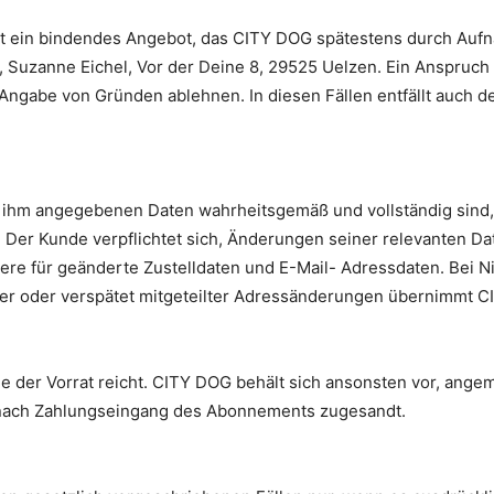
st ein bindendes Angebot, das CITY DOG spätestens durch Au
, Suzanne Eichel, Vor der Deine 8, 29525 Uelzen. Ein Anspruch 
gabe von Gründen ablehnen. In diesen Fällen entfällt auch de
n ihm angegebenen Daten wahrheitsgemäß und vollständig sind,
. Der Kunde verpflichtet sich, Änderungen seiner relevanten Da
dere für geänderte Zustelldaten und E-Mail- Adressdaten. Bei N
lter oder verspätet mitgeteilter Adressänderungen übernimmt 
 der Vorrat reicht. CITY DOG behält sich ansonsten vor, angeme
ach Zahlungseingang des Abonnements zugesandt.