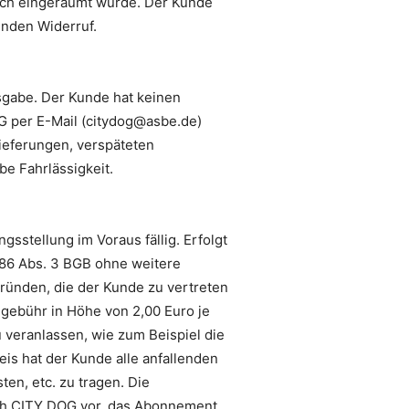
lich eingeräumt wurde. Der Kunde
enden Widerruf.
sgabe. Der Kunde hat keinen
G per E-Mail (citydog@asbe.de)
lieferungen, verspäteten
e Fahrlässigkeit.
sstellung im Voraus fällig. Erfolgt
286 Abs. 3 BGB ohne weitere
ründen, die der Kunde zu vertreten
gebühr in Höhe von 2,00 Euro je
veranlassen, wie zum Beispiel die
s hat der Kunde alle anfallenden
en, etc. zu tragen. Die
ich CITY DOG vor, das Abonnement