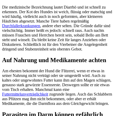
Die medizinische Bezeichnung lautet Diarrhö und ist schnell zu
erkennen. Der Kot des Hundes ist weich, flüssig oder matschig und
wird häufig, vielleicht auch in noch geformten, aber kleineren
Häufchen abgesetzt. Manche Tiere haben regelmäßig
Durchfallerkrankungen
, andere eher selten. Die Gründe dafür sind
vielschichtig. Immer heißt es jedoch: schnell raus. Auch nachts
müssen Frauchen und Herrchen bereit sein, sobald Bello am Bett
steht und winselt. Da bleibt keine Zeit für langes Anziehen oder
Diskutieren. Schließlich ist für den Vierbeiner die Angelegenheit
dringend und Stubenreinheit sein oberstes Gebot.
Auf Nahrung und Medikamente achten
Am ehesten bekommt der Hund die Flitzerei, wenn er etwas in
seiner Nahrung nicht verträgt oder sie umgestellt wird. Auch zu
kaltes oder ungewohntes Futter kann ihm auf den Magen schlagen,
genauso stark gewürzte Essensreste. Deswegen sollte er nie etwas
vom Tisch erhalten. Manchmal kann eine
Futtermittelunverträglichkeit
zugrunde liegen. Auch das Schlabbern
aus Pfützen mag ihm nicht bekommen, oder aber er erhält
Medikamente, die die Darmflora aus dem Gleichgewicht bringen.
Parasiten im Darm können gefährlich