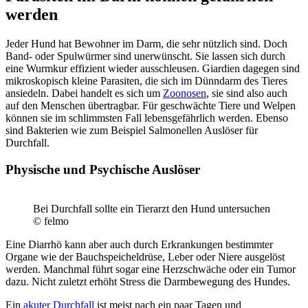
werden
Jeder Hund hat Bewohner im Darm, die sehr nützlich sind. Doch
Band- oder Spulwürmer sind unerwünscht. Sie lassen sich durch
eine Wurmkur effizient wieder ausschleusen. Giardien dagegen sind
mikroskopisch kleine Parasiten, die sich im Dünndarm des Tieres
ansiedeln. Dabei handelt es sich um
Zoonosen
, sie sind also auch
auf den Menschen übertragbar. Für geschwächte Tiere und Welpen
können sie im schlimmsten Fall lebensgefährlich werden. Ebenso
sind Bakterien wie zum Beispiel Salmonellen Auslöser für
Durchfall.
Physische und Psychische Auslöser
Bei Durchfall sollte ein Tierarzt den Hund untersuchen
© felmo
Eine Diarrhö kann aber auch durch Erkrankungen bestimmter
Organe wie der Bauchspeicheldrüse, Leber oder Niere ausgelöst
werden. Manchmal führt sogar eine Herzschwäche oder ein Tumor
dazu. Nicht zuletzt erhöht Stress die Darmbewegung des Hundes.
Ein
akuter Durchfall
ist meist nach ein paar Tagen und