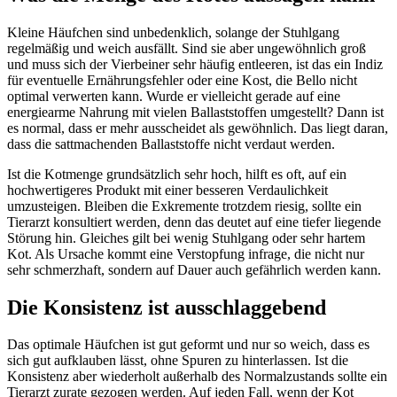
Kleine Häufchen sind unbedenklich, solange der Stuhlgang
regelmäßig und weich ausfällt. Sind sie aber ungewöhnlich groß
und muss sich der Vierbeiner sehr häufig entleeren, ist das ein Indiz
für eventuelle Ernährungsfehler oder eine Kost, die Bello nicht
optimal verwerten kann. Wurde er vielleicht gerade auf eine
energiearme Nahrung mit vielen Ballaststoffen umgestellt? Dann ist
es normal, dass er mehr ausscheidet als gewöhnlich. Das liegt daran,
dass die sattmachenden Ballaststoffe nicht verdaut werden.
Ist die Kotmenge grundsätzlich sehr hoch, hilft es oft, auf ein
hochwertigeres Produkt mit einer besseren Verdaulichkeit
umzusteigen. Bleiben die Exkremente trotzdem riesig, sollte ein
Tierarzt konsultiert werden, denn das deutet auf eine tiefer liegende
Störung hin. Gleiches gilt bei wenig Stuhlgang oder sehr hartem
Kot. Als Ursache kommt eine Verstopfung infrage, die nicht nur
sehr schmerzhaft, sondern auf Dauer auch gefährlich werden kann.
Die Konsistenz ist ausschlaggebend
Das optimale Häufchen ist gut geformt und nur so weich, dass es
sich gut aufklauben lässt, ohne Spuren zu hinterlassen. Ist die
Konsistenz aber wiederholt außerhalb des Normalzustands sollte ein
Tierarzt zurate gezogen werden. Auf jeden Fall, wenn der Kot