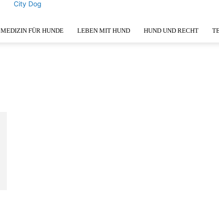
City Dog
MEDIZIN FÜR HUNDE
LEBEN MIT HUND
HUND UND RECHT
T