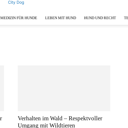
City Dog
MEDIZIN FÜR HUNDE
LEBEN MIT HUND
HUND UND RECHT
T
r
Verhalten im Wald – Respektvoller
Umgang mit Wildtieren