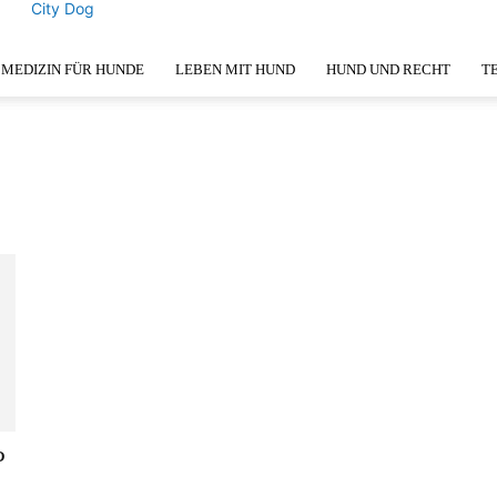
City Dog
MEDIZIN FÜR HUNDE
LEBEN MIT HUND
HUND UND RECHT
T
P