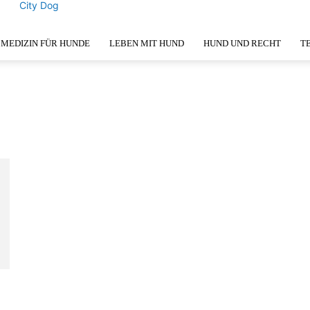
City Dog
MEDIZIN FÜR HUNDE
LEBEN MIT HUND
HUND UND RECHT
T