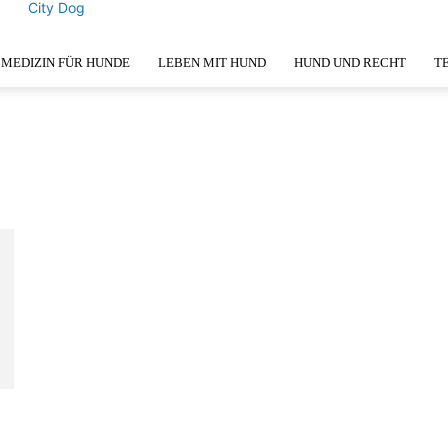
City Dog
MEDIZIN FÜR HUNDE
LEBEN MIT HUND
HUND UND RECHT
T