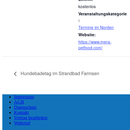
kostenlos
Veranstaltungskategorie
:
Termine im Norden
Website:
https://www.mera-
petfood.com/
Hundebadetag im Strandbad Farmsen
Impressum
AGB
Datenschutz
Kontakt
Vertrag bearbeiten
Widerruf