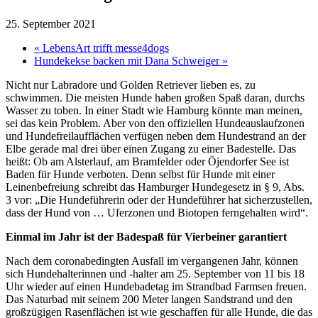
25. September 2021
«
LebensArt trifft messe4dogs
Hundekekse backen mit Dana Schweiger
»
Nicht nur Labradore und Golden Retriever lieben es, zu
schwimmen. Die meisten Hunde haben großen Spaß daran, durchs
Wasser zu toben. In einer Stadt wie Hamburg könnte man meinen,
sei das kein Problem. Aber von den offiziellen Hundeauslaufzonen
und Hundefreilaufflächen verfügen neben dem Hundestrand an der
Elbe gerade mal drei über einen Zugang zu einer Badestelle. Das
heißt: Ob am Alsterlauf, am Bramfelder oder Öjendorfer See ist
Baden für Hunde verboten. Denn selbst für Hunde mit einer
Leinenbefreiung schreibt das Hamb
urger Hundegesetz in § 9, Abs.
3 vor: „Die Hundeführerin oder der Hundeführer hat sicherzustellen,
dass der Hund von … Uferzonen und Biotopen ferngehalten wird“.
Einmal im Jahr ist der Badespaß für Vierbeiner garantiert
Nach dem coronabedingten Ausfall im vergangenen Jahr, können
sich Hundehalterinnen und -halter am 25. September von 11 bis 18
Uhr wieder auf einen Hundebadetag im Strandbad Farmsen freuen.
Das Naturbad mit seinem 200 Meter langen Sandstrand und den
großzügigen Rasenflächen ist wie geschaffen für alle Hunde, die das