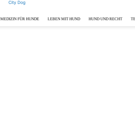
City Dog
MEDIZIN FÜR HUNDE
LEBEN MIT HUND
HUND UND RECHT
T