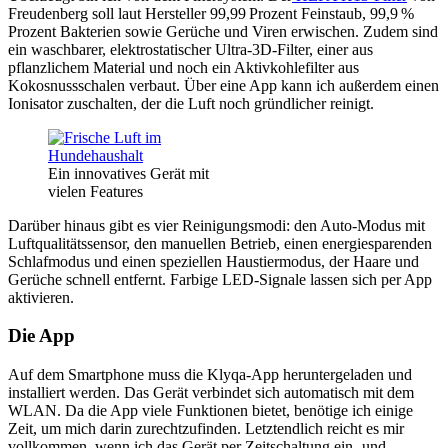
Freudenberg soll laut Hersteller 99,99 Prozent Feinstaub, 99,9 %
Prozent Bakterien sowie Gerüche und Viren erwischen. Zudem sind
ein waschbarer, elektrostatischer Ultra-3D-Filter, einer aus
pflanzlichem Material und noch ein Aktivkohlefilter aus
Kokosnussschalen verbaut. Über eine App kann ich außerdem einen
Ionisator zuschalten, der die Luft noch gründlicher reinigt.
Ein innovatives Gerät mit
vielen Features
Darüber hinaus gibt es vier Reinigungsmodi: den Auto-Modus mit
Luftqualitätssensor, den manuellen Betrieb, einen energiesparenden
Schlafmodus und einen speziellen Haustiermodus, der Haare und
Gerüche schnell entfernt. Farbige LED-Signale lassen sich per App
aktivieren.
Die App
Auf dem Smartphone muss die Klyqa-App heruntergeladen und
installiert werden. Das Gerät verbindet sich automatisch mit dem
WLAN. Da die App viele Funktionen bietet, benötige ich einige
Zeit, um mich darin zurechtzufinden. Letztendlich reicht es mir
vollkommen, wenn ich das Gerät per Zeitschaltung ein- und