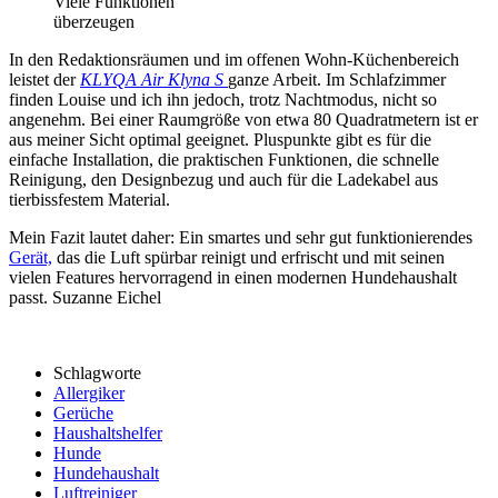
Viele Funktionen
überzeugen
In
den
Redaktionsräumen
und
im
offenen
Wohn-Küchenbereich
leistet
der
KLYQA
Air
Klyna
S
ganze
Arbeit
.
Im
Schlafzimmer
finden
Louise
und
ich
ihn
jedoch
,
trotz
Nachtmodus
, nicht so
angenehm. Bei einer Raumgröße von etwa 80 Quadratmetern ist er
aus meiner Sicht optimal geeignet. Pluspunkte gibt es für die
einfache Installation, die praktischen Funktionen, die schnelle
Reinigung, den Designbezug und auch
für
die
Ladekabel
aus
tierbissfestem
Material
.
Mein Fazit lautet daher: Ein smartes und sehr gut funktionierendes
Gerät,
das die Luft spürbar reinigt und erfrischt und mit seinen
vielen Features hervorragend in einen modernen Hundehaushalt
passt. Suzanne Eichel
Schlagworte
Allergiker
Gerüche
Haushaltshelfer
Hunde
Hundehaushalt
Luftreiniger