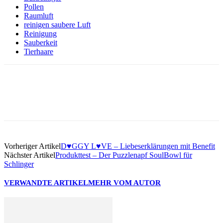
Pollen
Raumluft
reinigen saubere Luft
Reinigung
Sauberkeit
Tierhaare
Facebook
Vorheriger Artikel
D♥GGY L♥VE – Liebeserklärungen mit Benefit
Nächster Artikel
Produkttest – Der Puzzlenapf SoulBowl für
Schlinger
VERWANDTE ARTIKEL
MEHR VOM AUTOR