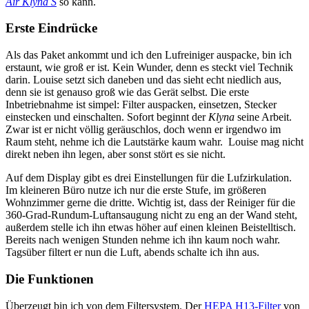
Air Klyna S
so kann.
Erste Eindrücke
Als das Paket ankommt und ich den Lufreiniger auspacke, bin ich
erstaunt, wie groß er ist. Kein Wunder, denn es steckt viel Technik
darin. Louise setzt sich daneben und das sieht echt niedlich aus,
denn sie ist genauso groß wie das Gerät selbst. Die erste
Inbetriebnahme ist simpel: Filter auspacken, einsetzen, Stecker
einstecken und einschalten. Sofort beginnt der
Klyna
seine Arbeit.
Zwar ist er nicht völlig geräuschlos, doch wenn er irgendwo im
Raum steht, nehme ich die Lautstärke kaum wahr. Louise mag nicht
direkt neben ihn legen, aber sonst stört es sie nicht.
Auf dem Display gibt es drei Einstellungen für die Lufzirkulation.
Im kleineren Büro nutze ich nur die erste Stufe, im größeren
Wohnzimmer gerne die dritte. Wichtig ist, dass der Reiniger für die
360-Grad-Rundum-Luftansaugung nicht zu eng an der Wand steht,
außerdem stelle ich ihn etwas höher auf einen kleinen Beistelltisch.
Bereits nach wenigen Stunden nehme ich ihn kaum noch wahr.
Tagsüber filtert er nun die Luft, abends schalte ich ihn aus.
Die Funktionen
Überzeugt bin ich von dem Filtersystem. Der
HEPA H13-Filter
von