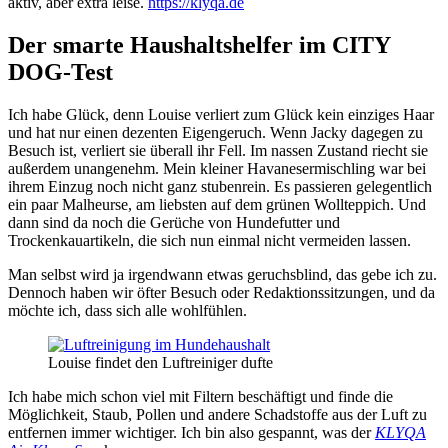
aktiv, aber extra leise.
https://klyqa.de
Der smarte Haushaltshelfer im CITY
DOG-Test
Ich habe Glück, denn Louise verliert zum Glück kein einziges Haar
und hat nur einen dezenten Eigengeruch. Wenn Jacky dagegen zu
Besuch ist, verliert sie überall ihr Fell. Im nassen Zustand riecht sie
außerdem unangenehm. Mein kleiner Havanesermischling war bei
ihrem Einzug noch nicht ganz stubenrein. Es passieren gelegentlich
ein paar Malheurse, am liebsten auf dem grünen Wollteppich. Und
dann sind da noch die Gerüche von Hundefutter und
Trockenkauartikeln, die sich nun einmal nicht vermeiden lassen.
Man selbst wird ja irgendwann etwas geruchsblind, das gebe ich zu.
Dennoch haben wir öfter Besuch oder Redaktionssitzungen, und da
möchte ich, dass sich alle wohlfühlen.
Louise findet den Luftreiniger dufte
Ich habe mich schon viel mit Filtern beschäftigt und finde die
Möglichkeit, Staub, Pollen und andere Schadstoffe aus der Luft zu
entfernen immer wichtiger. Ich bin also gespannt, was der
KLYQA