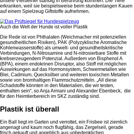
unsere Vierbeiner ständig in Berührung kommen. Die Tiere
erkranken, weil sie beispielsweise beim stundenlangen Kauen
auf einem Spielzeug Giftstoffe aufnehmen.
Auch die Welt der Hunde ist voller Plastik
Die Rede ist von Phthalaten (Weichmacher mit potenziellen
gesundheitlichen Risiken), PAK (Polyzyklische Aromatische
Kohlenwasserstoffe) als umwelt- und gesundheitskritische
Verbindungen, N-Nitrosamine und N-nitrosierbare Stoffe mit
krebserzeugendem Potenzial. Außerdem von Bisphenol A
(BPA), einem endokrinen Disruptor, also Stoff mit möglichen
Auswirkungen auf das Hormonsystem, Schwermetallen wie
Blei, Cadmium, Quecksilber und weiteren toxischen Metallen
sowie von bromhaltigen Flammschutzmitteln. „All diese
Schadstoffe könnten in den Materialien, die wir testen,
enthalten sein“, so Anja Armani und Alexander Ebenbeck, die
für den Heimtierbereich im SKZ zuständig sind.
Plastik ist überall
Ein Ball liegt im Garten und verrottet, ein Frisbee ist ziemlich
angenagt und kaum noch flugfähig, das Zergelseil, gerade
frisch gekauft und angeblich aus unbedenklichen