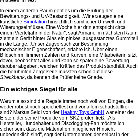
Frisbees im Test
In einem anderen Raum geht es um die Prüfung der
Bewitterungs- und UV-Beständigkeit. „Wir erzeugen eine
künstliche
Simulation
hinsichtlich sämtlicher Umwelt- und
Witterungseinflüsse. Eine Woche hier drin entspricht circa
einem Vierteljahr in der Natur“, sagt Armani. Im nächsten Raum
zieht ein Gerät hinter Glas ein pinkes, ausgestanztes Gummiteil
in die Länge. „Unser Zugversuch zur Bestimmung
mechanischer Eigenschaften“, erfahre ich. Über einen
Bildschirm flimmern Zahlen und Kurven, eine Mitarbeiterin sitzt
davor, beobachtet alles und kann so später eine Bewertung
darüber abgeben, welchen Kräften das Produkt standhält. Auch
die berühmten Zergelseile mussten schon auf diese
Streckbank
, da kennen die Prüfer keine Gnade.
Ein wichtiges Siegel für alle
Warum also sind die Regale immer noch voll von Dingen, die
weder robust noch speichelfest und vor allem schadstofffrei
sind? Markus Seidl von der
Healthy Toys GmbH
war einer der
Ersten, der seine Produkte vom SKZ prüfen ließ. „Als
Hersteller, Hundehalter und Discdogging-Fan möchte ich
sicher sein, dass die Materialien in jeglicher Hinsicht
unbedenklich sind“, sagt der Unternehmer, der selbst in der