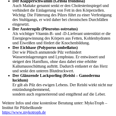
Der Klapperschwamm (Grifola frondosa)
Auch Maitake genannt senkt er den Cholesterinspiegel und
verhindert die Einlagerung von Fett in den Körperzellen.
Wichtig: Die Fütterung des Pilzes führt zu einer Verfestigung
des Stuhlgangs, er wird daher bei chronischen Durchfällen
eingesetzt.
Der Austernpilz (Pleurotus ostreatus)
Als wichtiger Vitamin-B- und -D-Lieferant unterstützt er die
Energiegewinnung des Körpers aus Fetten, Kohlenhydraten
und Eiweißen und fördert die Knochenbildung.
Der Eichhase (Polyporus umbellatus)
Der wie Plüsch anmutende Pilz verhindert
Wassereinlagerungen und Lymphstau. Er entwässert und
steigert den Harnfluss, ohne dass dabei eine erhöhte
Kaliumausschüttung auftritt. Dadurch entlastet er das Herz
und senkt den unteren Blutdruckwert.
Der Glänzende Lackporling (Reishi – Ganoderma
lucidum)
Er gilt als Pilz des ewigen Lebens. Der Reishi wirkt nicht nur
entzündungshemmend,
sondern auch regenerierend und entgiftend auf die Leber.
Weitere Infos und eine kostenlose Beratung unter: MykoTroph –
Institut für Pilzheilkunde
https://www.mykotroph.de