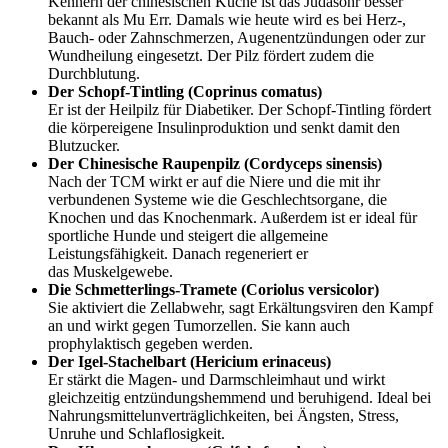
Kennern der chinesischen Küche ist das Judasohr besser
bekannt als Mu Err. Damals wie heute wird es bei Herz-,
Bauch- oder Zahnschmerzen, Augenentzündungen oder zur
Wundheilung eingesetzt. Der Pilz fördert zudem die
Durchblutung.
Der Schopf-Tintling (Coprinus comatus)
Er ist der Heilpilz für Diabetiker. Der Schopf-Tintling fördert
die körpereigene Insulinproduktion und senkt damit den
Blutzucker.
Der Chinesische Raupenpilz (Cordyceps sinensis)
Nach der TCM wirkt er auf die Niere und die mit ihr
verbundenen Systeme wie die Geschlechtsorgane, die
Knochen und das Knochenmark. Außerdem ist er ideal für
sportliche Hunde und steigert die allgemeine
Leistungsfähigkeit. Danach regeneriert er
das Muskelgewebe.
Die Schmetterlings-Tramete (Coriolus versicolor)
Sie aktiviert die Zellabwehr, sagt Erkältungsviren den Kampf
an und wirkt gegen Tumorzellen. Sie kann auch
prophylaktisch gegeben werden.
Der Igel-Stachelbart (Hericium erinaceus)
Er stärkt die Magen- und Darmschleimhaut und wirkt
gleichzeitig entzündungshemmend und beruhigend. Ideal bei
Nahrungsmittelunverträglichkeiten, bei Ängsten, Stress,
Unruhe und Schlaflosigkeit.