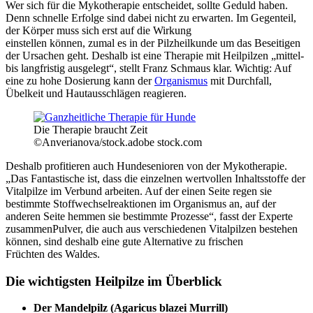
Wer sich für die Mykotherapie entscheidet, sollte Geduld haben.
Denn schnelle Erfolge sind dabei nicht zu erwarten. Im Gegenteil,
der Körper muss sich erst auf die Wirkung
einstellen können, zumal es in der Pilzheilkunde um das Beseitigen
der Ursachen geht. Deshalb ist eine Therapie mit Heilpilzen „mittel-
bis langfristig ausgelegt“, stellt Franz Schmaus klar. Wichtig: Auf
eine zu hohe Dosierung kann der
Organismus
mit Durchfall,
Übelkeit und Hautausschlägen reagieren.
Die Therapie braucht Zeit
©Anverianova/stock.adobe stock.com
Deshalb profitieren auch Hundesenioren von der Mykotherapie.
„Das Fantastische ist, dass die einzelnen wertvollen Inhaltsstoffe der
Vitalpilze im Verbund arbeiten. Auf der einen Seite regen sie
bestimmte Stoffwechselreaktionen im Organismus an, auf der
anderen Seite hemmen sie bestimmte Prozesse“, fasst der Experte
zusammenPulver, die auch aus verschiedenen Vitalpilzen bestehen
können, sind deshalb eine gute Alternative zu frischen
Früchten des Waldes.
Die wichtigsten Heilpilze im Überblick
Der Mandelpilz (Agaricus blazei Murrill)