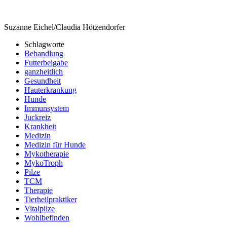
Suzanne Eichel/Claudia Hötzendorfer
Schlagworte
Behandlung
Futterbeigabe
ganzheitlich
Gesundheit
Hauterkrankung
Hunde
Immunsystem
Juckreiz
Krankheit
Medizin
Medizin für Hunde
Mykotherapie
MykoTroph
Pilze
TCM
Therapie
Tierheilpraktiker
Vitalpilze
Wohlbefinden