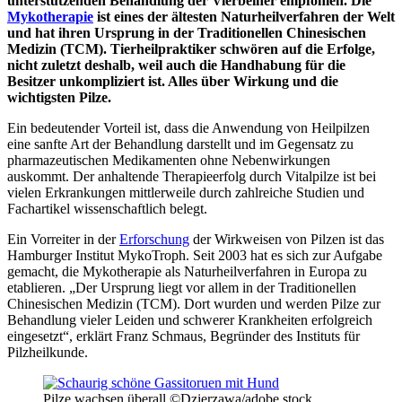
unterstützenden Behandlung der Vierbeiner empfohlen. Die
Mykotherapie
ist eines der ältesten Natur­heil­verfahren der Welt
und hat ihren Ursprung in der Tradi­tionellen Chinesischen
Medizin (TCM).
Tierheilpraktiker schwören auf die Erfolge,
nicht zuletzt deshalb, weil auch die Handhabung für die
Besitzer unkompliziert ist. Alles über Wirkung und die
wichtigsten Pilze.
Ein bedeutender Vorteil ist, dass die Anwendung von Heil­pilzen
eine sanfte Art der Behandlung darstellt und im Gegensatz zu
pharma­­zeutischen Medi­kamenten ohne Neben­­wirkungen
auskommt. Der anhaltende Therapie­erfolg durch Vital­­pilze ist bei
vielen Erkran­kungen mittle­rweile durch zahl­reiche Studien und
Fach­artikel wissen­­schaftlich belegt.
Ein Vorreiter in der
Erforschung
der Wirkweisen von Pilzen ist das
Hamburger Institut MykoTroph. Seit 2003 hat es sich zur Aufgabe
gemacht, die Mykotherapie als Naturheilverfahren in Europa zu
etablieren. „Der Ursprung liegt vor allem in der Traditionellen
Chinesischen Medizin (TCM). Dort wurden und werden Pilze zur
Behandlung vieler Leiden und schwerer Krankheiten erfolgreich
eingesetzt“, erklärt Franz Schmaus, Begründer des Instituts für
Pilzheilkunde.
Pilze wachsen überall ©Dzierzawa/adobe stock