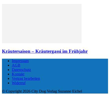
Kräutersaison – Kräutergassi im Frühjahr
Impressum
AGB
Datenschutz
Kontakt
Vertrag bearbeiten
Widerruf
© Copyright 2026 City Dog Verlag Suzanne Eichel