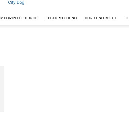
City Dog
MEDIZIN FÜR HUNDE
LEBEN MIT HUND
HUND UND RECHT
T