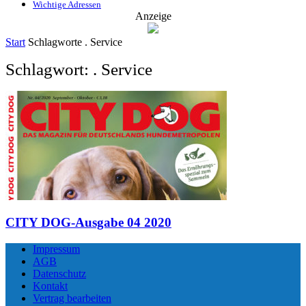
Wichtige Adressen
Anzeige
Start
Schlagworte
. Service
Schlagwort: . Service
CITY DOG-Ausgabe 04 2020
Impressum
AGB
Datenschutz
Kontakt
Vertrag bearbeiten