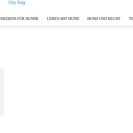
City Dog
MEDIZIN FÜR HUNDE
LEBEN MIT HUND
HUND UND RECHT
T