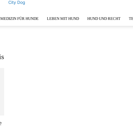
City Dog
MEDIZIN FÜR HUNDE
LEBEN MIT HUND
HUND UND RECHT
T
is
e