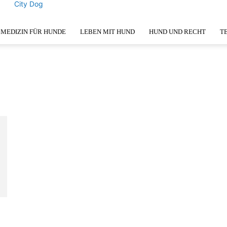
City Dog
MEDIZIN FÜR HUNDE
LEBEN MIT HUND
HUND UND RECHT
T