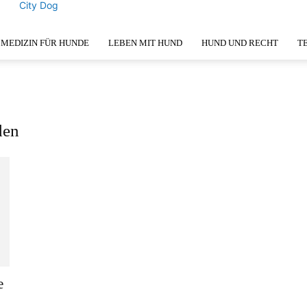
City Dog
MEDIZIN FÜR HUNDE
LEBEN MIT HUND
HUND UND RECHT
T
den
e