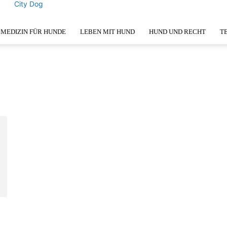
City Dog
MEDIZIN FÜR HUNDE
LEBEN MIT HUND
HUND UND RECHT
T