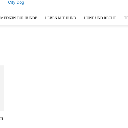
City Dog
MEDIZIN FÜR HUNDE
LEBEN MIT HUND
HUND UND RECHT
T
en