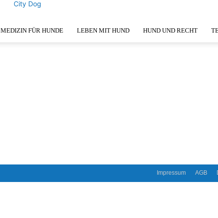
City Dog
MEDIZIN FÜR HUNDE
LEBEN MIT HUND
HUND UND RECHT
T
Impressum
AGB