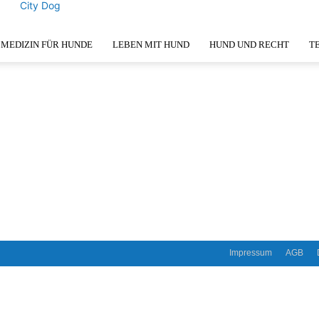
City Dog
MEDIZIN FÜR HUNDE
LEBEN MIT HUND
HUND UND RECHT
T
Impressum
AGB