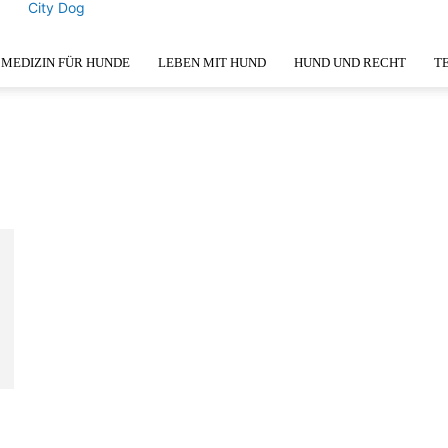
City Dog
MEDIZIN FÜR HUNDE
LEBEN MIT HUND
HUND UND RECHT
T