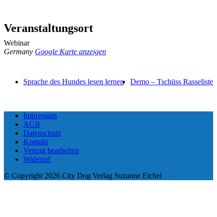
Veranstaltungsort
Webinar
Germany
Google Karte anzeigen
Sprache des Hundes lesen lernen
Demo – Tschüss Rasseliste
Impressum
AGB
Datenschutz
Kontakt
Vertrag bearbeiten
Widerruf
© Copyright 2026 City Dog Verlag Suzanne Eichel