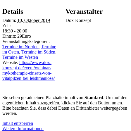
Details
Veranstalter
Datum:
10. Oktober 2019
Dox-Konzept
Zeit:
18:30 - 20:00
Eintritt:
29Euro
Veranstaltungskategorien:
Termine im Norden
,
Termine
im Osten
,
Termine im Süden
,
Termine im Westen
Website:
https://www.dox-
konzept.de/event/webinar-
mykotherapie-einsatz-von-
vitalpilzen-bei-leishmaniose/
Sie sehen gerade einen Platzhalterinhalt von
Standard
. Um auf den
eigentlichen Inhalt zuzugreifen, klicken Sie auf den Button unten.
Bitte beachten Sie, dass dabei Daten an Drittanbieter weitergegeben
werden.
Inhalt entsperren
Weitere Informationen