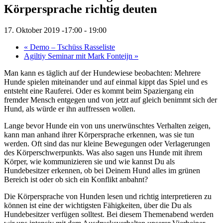
Körpersprache richtig deuten
17. Oktober 2019 -17:00
-
19:00
«
Demo – Tschüss Rasseliste
Agiltiy Seminar mit Mark Fonteijn
»
Man kann es täglich auf der Hundewiese beobachten: Mehrere
Hunde spielen miteinander und auf einmal kippt das Spiel und es
entsteht eine Rauferei. Oder es kommt beim Spaziergang ein
fremder Mensch entgegen und von jetzt auf gleich benimmt sich der
Hund, als würde er ihn auffressen wollen.
Lange bevor Hunde ein von uns unerwünschtes Verhalten zeigen,
kann man anhand ihrer Körpersprache erkennen, was sie tun
werden. Oft sind das nur kleine Bewegungen oder Verlagerungen
des Körperschwerpunkts. Was also sagen uns Hunde mit ihrem
Körper, wie kommunizieren sie und wie kannst Du als
Hundebesitzer erkennen, ob bei Deinem Hund alles im grünen
Bereich ist oder ob sich ein Konflikt anbahnt?
Die Körpersprache von Hunden lesen und richtig interpretieren zu
können ist eine der wichtigsten Fähigkeiten, über die Du als
Hundebesitzer verfügen solltest. Bei diesem Themenabend werden