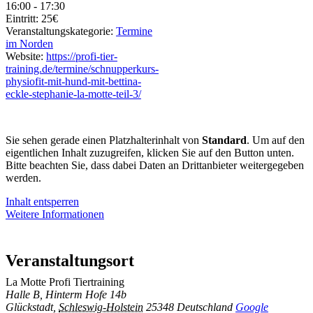
16:00 - 17:30
Eintritt:
25€
Veranstaltungskategorie:
Termine
im Norden
Website:
https://profi-tier-
training.de/termine/schnupperkurs-
physiofit-mit-hund-mit-bettina-
eckle-stephanie-la-motte-teil-3/
Sie sehen gerade einen Platzhalterinhalt von
Standard
. Um auf den
eigentlichen Inhalt zuzugreifen, klicken Sie auf den Button unten.
Bitte beachten Sie, dass dabei Daten an Drittanbieter weitergegeben
werden.
Inhalt entsperren
Weitere Informationen
Veranstaltungsort
La Motte Profi Tiertraining
Halle B, Hinterm Hofe 14b
Glückstadt
,
Schleswig-Holstein
25348
Deutschland
Google