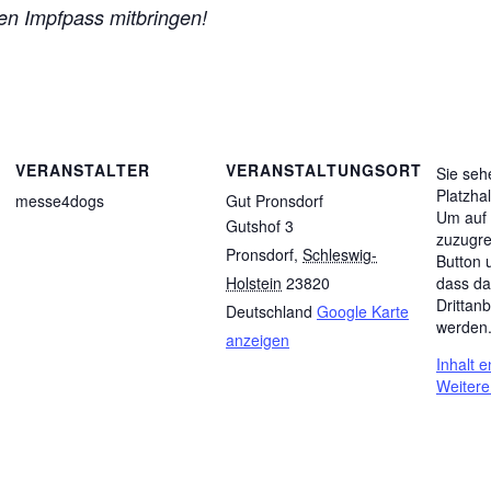
 den Impfpass mitbringen!
VERANSTALTER
VERANSTALTUNGSORT
Sie seh
Platzha
messe4dogs
Gut Pronsdorf
Um auf 
Gutshof 3
zuzugre
Pronsdorf
,
Schleswig-
Button 
dass da
Holstein
23820
Drittan
Deutschland
Google Karte
werden
anzeigen
Inhalt 
Weitere