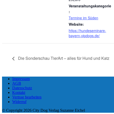
Veranstaltungskategorie
:
Termine im Süden
Website:
https://hundeseminare-
bayern-vipdogs.de/
Die Sonderschau TierArt – alles für Hund und Katz
Impressum
AGB
Datenschutz
Kontakt
Vertrag bearbeiten
Widerruf
© Copyright 2026 City Dog Verlag Suzanne Eichel