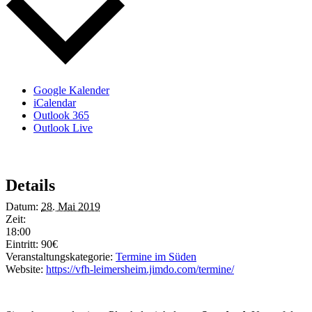
Google Kalender
iCalendar
Outlook 365
Outlook Live
Details
Datum:
28. Mai 2019
Zeit:
18:00
Eintritt:
90€
Veranstaltungskategorie:
Termine im Süden
Website:
https://vfh-leimersheim.jimdo.com/termine/