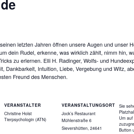
nde
 seinen letzten Jahren öffnen unsere Augen und unser H
 dein Rudel, erkenne, was wirklich zählt, nimm hin, was 
ricks zu erlernen. Elli H. Radinger, Wolfs- und Hundeex
, Dankbarkeit, Intuition, Liebe, Vergebung und Witz, ab
esten Freund des Menschen.
VERANSTALTER
VERANSTALTUNGSORT
Sie seh
Platzha
Christine Holst
Jock’s Restaurant
Um auf 
Tierpsychologin (ATN)
Mühlenstraße 6
zuzugre
Sievershütten
,
24641
Button 