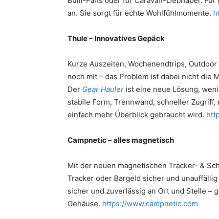
Bulli-Fans oder für Caravan-Liebhaber. Für
an. Sie sorgt für echte Wohlfühlmomente.
h
Thule – Innovatives Gepäck
Kurze Auszeiten, Wochenendtrips, Outdoor
noch mit – das Problem ist dabei nicht die 
Der
Gear Hauler
ist eine neue Lösung, wen
stabile Form, Trennwand, schneller Zugriff,
einfach mehr Überblick gebraucht wird.
htt
Campnetic – alles magnetisch
Mit der neuen magnetischen Tracker- & Sch
Tracker oder Bargeld sicher und unauffälli
sicher und zuverlässig an Ort und Stelle – 
Gehäuse.
https://www.campnetic.com