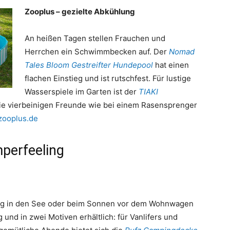
Zooplus – gezielte Abkühlung
An heißen Tagen stellen Frauchen und
Herrchen ein Schwimmbecken auf. Der
Nomad
Tales Bloom Gestreifter Hundepool
hat einen
flachen Einstieg und ist rutschfest. Für lustige
Wasserspiele im Garten ist der
TIAKI
die vierbeinigen Freunde wie bei einem Rasensprenger
zooplus.de
perfeeling
ng in den See oder beim Sonnen vor dem Wohnwagen
 und in zwei Motiven erhältlich: für Vanlifers und