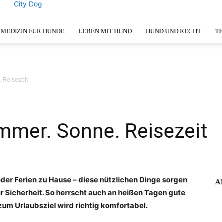
City Dog
MEDIZIN FÜR HUNDE
LEBEN MIT HUND
HUND UND RECHT
T
 Reisezeit
mer. Sonne. Reisezeit
der Ferien zu Hause – diese nützlichen Dinge sorgen
A
ür Sicherheit. So herrscht auch an heißen Tagen gute
um Urlaubsziel wird richtig komfortabel.