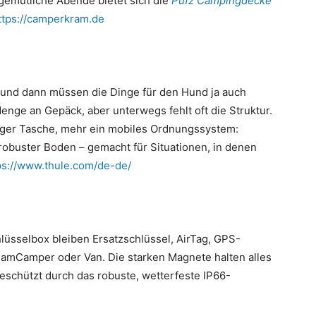
 gemütliche Abende bietet sich die
Pufz Campingdecke
ttps://camperkram.de
 und dann müssen die Dinge für den Hund ja auch
Menge an Gepäck, aber unterwegs fehlt oft die Struktur.
iger Tasche, mehr ein mobiles Ordnungssystem:
 robuster Boden – gemacht für Situationen, in denen
ps://www.thule.com/de-de/
lüsselbox bleiben Ersatzschlüssel, AirTag, GPS-
g amCamper oder Van. Die starken Magnete halten alles
geschützt durch das robuste, wetterfeste IP66-